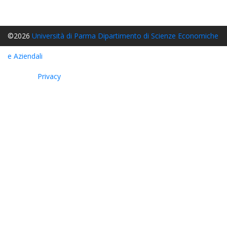
©2026
Università di Parma
Dipartimento di Scienze Economiche
e Aziendali
– Cattedra Jean Monnet, v. Kennedy 6 – 43125
Parma |
Privacy